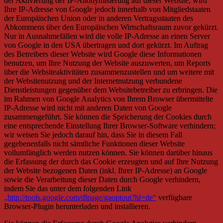
der Aktivierung der IP-Anonymisierung auf dieser Website, wird
Ihre IP-Adresse von Google jedoch innerhalb von Mitgliedstaaten
der Europäischen Union oder in anderen Vertragsstaaten des
Abkommens über den Europäischen Wirtschaftsraum zuvor gekürzt.
Nur in Ausnahmefällen wird die volle IP-Adresse an einen Server
von Google in den USA übertragen und dort gekürzt. Im Auftrag
des Betreibers dieser Website wird Google diese Informationen
benutzen, um Ihre Nutzung der Website auszuwerten, um Reports
über die Websiteaktivitäten zusammenzustellen und um weitere mit
der Websitenutzung und der Internetnutzung verbundene
Dienstleistungen gegenüber dem Websitebetreiber zu erbringen. Die
im Rahmen von Google Analytics von Ihrem Browser übermittelte
IP-Adresse wird nicht mit anderen Daten von Google
zusammengeführt. Sie können die Speicherung der Cookies durch
eine entsprechende Einstellung Ihrer Browser-Software verhindern;
wir weisen Sie jedoch darauf hin, dass Sie in diesem Fall
gegebenenfalls nicht sämtliche Funktionen dieser Website
vollumfänglich werden nutzen können. Sie können darüber hinaus
die Erfassung der durch das Cookie erzeugten und auf Ihre Nutzung
der Website bezogenen Daten (inkl. Ihrer IP-Adresse) an Google
sowie die Verarbeitung dieser Daten durch Google verhindern,
indem Sie das unter dem folgenden Link
„http://tools.google.com/dlpage/gaoptout?hl=de“
verfügbare
Browser-Plugin herunterladen und installieren.